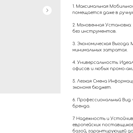
1. Максимальная Мобильно
помещается даже в ручную
2. Мгновенная Установка:
без инструментов.
3. Экономическая Выгода:
минимальных затратах.
4. Универсальность: Идеа
офисов и любых промо-акц
5. Легкая Смена Информац
экономя бюджет.
6. Профессиональный Вид:
бренда.
7. Надежность и Устойчи
европейских поставщиков
базой, гарантирующей до