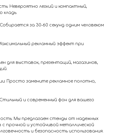
сть: Невероятно легкий и компактный,
 кладь.
 Собирается за 30-60 секунд одним человеком
 Максимальный рекламный эффект при
лен для выставок, презентаций, магазинов,
ий.
ии: Просто замените рекламное полотно,
 Стильный и современный фон для вашего
вость: Мы предлагаем стенды от надежных
 с прочной и устойчивой металлической
лговечность и безопасность использования.