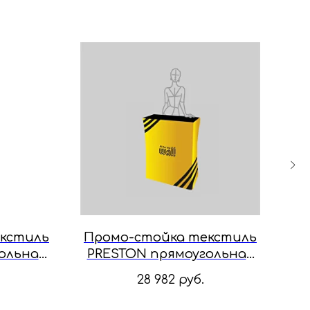
кстиль
Промо-стойка текстиль
Пр
ольная
PRESTON прямоугольная
P
0 см
78x99x38 см
28 982
руб.