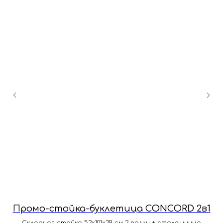
Промо-стойка-буклетица CONCORD 2в1
П